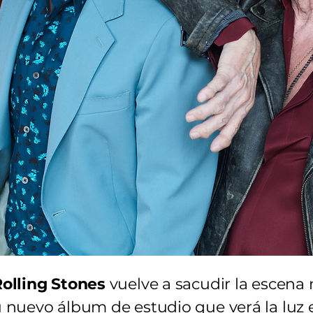
olling Stones
vuelve a sacudir la escena
 nuevo álbum de estudio que verá la luz e