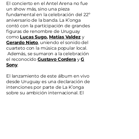
El concierto en el Antel Arena no fue
un show más, sino una pieza
fundamental en la celebración del 22º
aniversario de la banda. La K’onga
contó con la participación de grandes
figuras de renombre de Uruguay
como
Lucas Sugo
,
Matías Valdez
y
Gerardo Nieto
, uniendo el sonido del
cuarteto con la música popular local.
Además, se sumaron a la celebración
el reconocido
Gustavo Cordera
y
G
Sony
.
El lanzamiento de este álbum en vivo
desde Uruguay es una declaración de
intenciones por parte de La K’onga
sobre su ambición internacional. El
grupo supo modernizar el cuarteto sin
perder su esencia bailable y popular
para traspasar el gusto regional y
convertirse en un fenómeno en
escenarios de todo el mundo.
Escucha "Un buen perdedor"