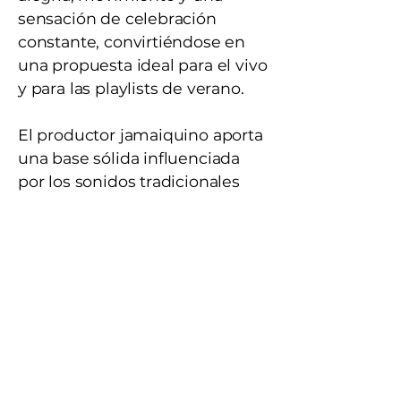
sensación de celebración
constante, convirtiéndose en
una propuesta ideal para el vivo
y para las playlists de verano.
El productor jamaiquino aporta
una base sólida influenciada
por los sonidos tradicionales
del reggae y el dancehall,
mientras que Fidel suma su
identidad urbana y
latinoamericana.
Esa combinación genera una
atmósfera global que conecta
Jamaica con Argentina en una
fusión musical fresca y