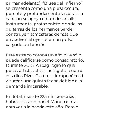
primer adelanto), “Blues del Infierno”
se presenta como una pieza oscura,
potente y profundamente visceral. La
canción se apoya en un desarrollo
instrumental protagonista, donde las
guitarras de los hermanos Sardelli
construyen atmósferas densas que
envuelven al oyente en un pulso
cargado de tensión
Este estreno corona un año que sólo
puede calificarse como consagratorio.
Durante 2025, Airbag logró lo que
pocos artistas alcanzan: agotar cuatro
estadios River Plate en tiempo récord
y sumar una quinta fecha debido a la
demanda imparable.
En total, más de 225 mil personas
habrán pasado por el Monumental
para ver a la banda este año. Pero el
fenómeno no se limitó a Buenos Aires,
el "Tour El Club de la Pelea" recorrió
más de 20 ciudades entre
Latinoamérica y España, con más de 30